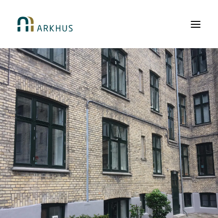
Arbejdsområder
Kundegrupper
Ydelser
Referencer
Om Arkhus
Kontakt