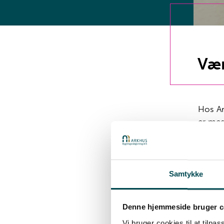
Vær
Hos Ar
er med
kunde 
Vores 
Samtykke
Samar
Vi a
Denne hjemmeside bruger c
Vi p
Vi bruger cookies til at tilpas