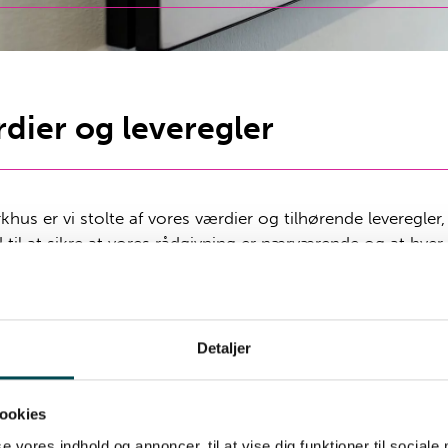
dier og leveregler
khus er vi stolte af vores værdier og tilhørende leveregler
 til at sikre at vores rådgivning er nærværende og at hver
er i fokus.
værdier er:
Detaljer
bejde
rbejder som et team og spiller hinanden gode
ookies
lanlægger processer og egen tid
se vores indhold og annoncer, til at vise dig funktioner til sociale