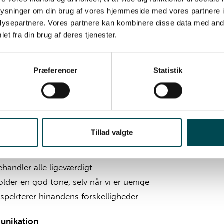
iver sparring til hinanden
oplysninger om din brug af vores hjemmeside med vores partnere i
ysepartnere. Vores partnere kan kombinere disse data med andr
ør brug af hinandens kompetencer
et fra din brug af deres tjenester.
sbevidst
Præferencer
Statistik
everer ensartet og god kvalitet
verholder aftaler intern og eksternt
ør, hvad vi siger
ådgiver ud fra faglighed
Tillad valgte
kt
ehandler alle ligeværdigt
older en god tone, selv når vi er uenige
espekterer hinandens forskelligheder
nikation