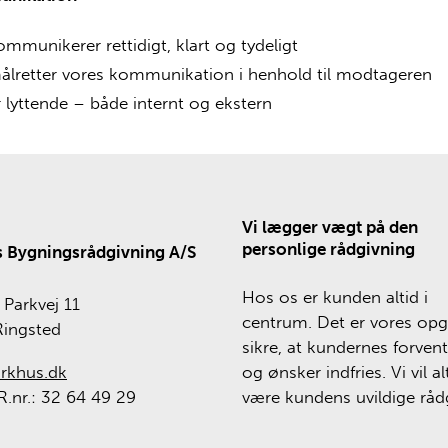
ommunikerer rettidigt, klart og tydeligt
ålretter vores kommunikation i henhold til modtageren
r lyttende – både internt og ekstern
Vi lægger vægt på den
personlige rådgivning
 Bygningsrådgivning A/S
Hos os er kunden altid i
Parkvej 11
centrum. Det er vores opg
Ringsted
sikre, at kundernes forven
rkhus.dk
og ønsker indfries. Vi vil al
.nr.: 32 64 49 29
være kundens uvildige rådg