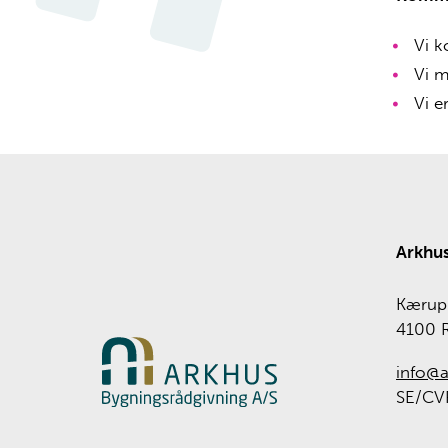
Vi k
Vi m
Vi e
Arkhus
Kærup 
4100 
info@a
SE/CVR