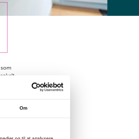
, som
 enkelt
Om
 medier og til at analysere