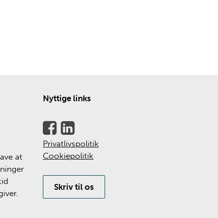
Nyttige links
Privatlivspolitik
Cookiepolitik
ave at
tninger
tid
Skriv til os
iver.