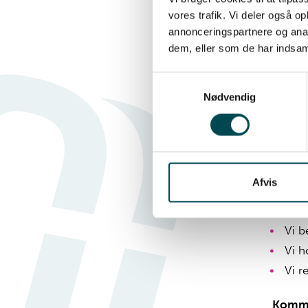
Vi g
vores trafik. Vi deler også 
annonceringspartnere og anal
Vi g
dem, eller som de har indsaml
Ansvar
Samtykkevalg
Nødvendig
Vi l
Vi o
Vi g
Vi r
Afvis
Respe
Vi b
Vi h
Vi r
Kommu