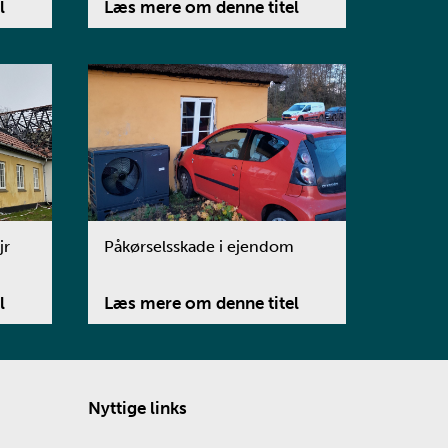
l
Læs mere om denne titel
jr
Påkørselsskade i ejendom
l
Læs mere om denne titel
Nyttige links