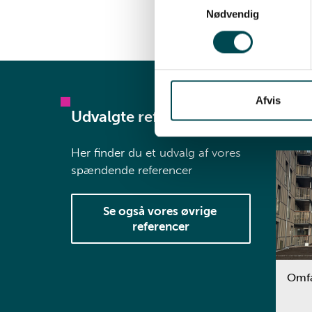
Nødvendig
Kon
Afvis
Vis all
Udvalgte referencer
Her finder du et udvalg af vores
spændende referencer
Se også vores øvrige 
referencer
Omfa