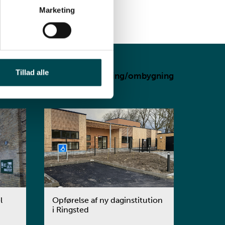
Marketing
Tillad alle
Ingeniørydelser
Renovering/ombygning
l
Opførelse af ny daginstitution
i Ringsted