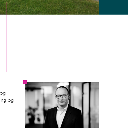
 og
ring og