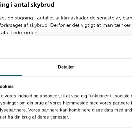
ing i antal skybrud
set en stigning i antallet af klimaskader de seneste år, bla
forårsaget af skybrud. Derfor er det vigtigt at man tænker 
g af ejendommen.
 snakker klimasikring er der ofte flere muligheder og tilta
res. Vi tilbyder at besigtige ejendommen sammen med 
erfølgende udarbejder vi et notat med løsningsforslag me
ende budget på de foreslåede løsninger.
Detaljer
vi også rådgive dig om klimasikring?
ookies
se vores indhold og annoncer, til at vise dig funktioner til sociale
byder altid et gratis og uforpligtende møde, hvor dine ønske
oplysninger om din brug af vores hjemmeside med vores partnere i
og forventninger til klimasikring bliver afstemt, så vores
ysepartnere. Vores partnere kan kombinere disse data med andr
ning skræddersys til netop dit projekt. Vi giver gerne et
et fra din brug af deres tjenester.
ceret fast tilbud.