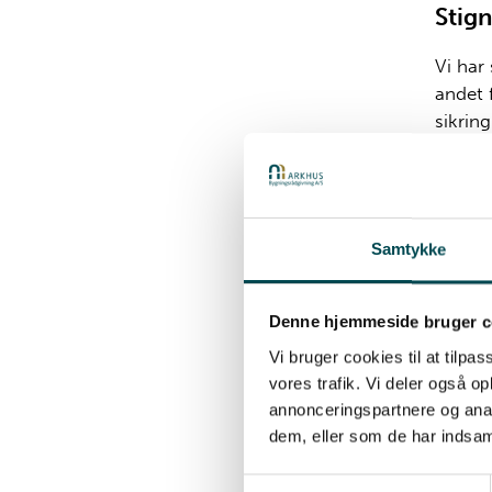
Stign
Vi har 
andet 
sikrin
Når vi
kan gø
og eft
tilhør
Samtykke
Skal 
Denne hjemmeside bruger c
Vi bruger cookies til at tilpas
Vi til
vores trafik. Vi deler også 
behov 
annonceringspartnere og anal
rådgiv
dem, eller som de har indsaml
specifi
Samtykkevalg