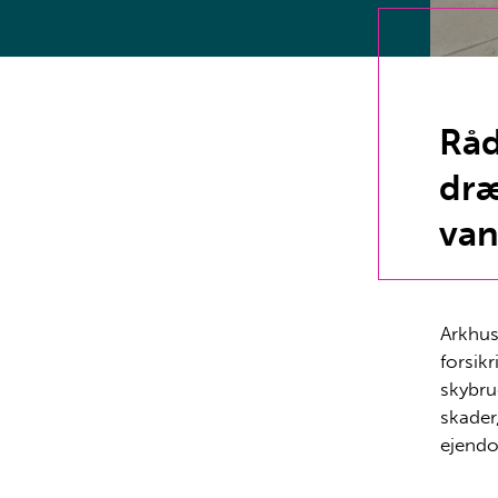
Råd
dræ
va
Arkhus
forsik
skybru
skader
ejendo