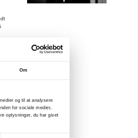
ndt
i
g, som
kunden
d et
Om
 medier og til at analysere
r,
nden for sociale medier,
e oplysninger, du har givet