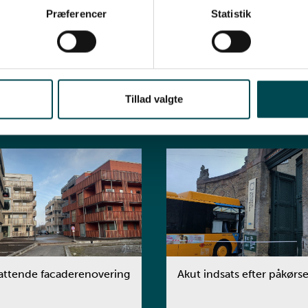
Præferencer
Statistik
takt os og hør mere
Tillad valgte
e
Forsikringsskader
ttende facaderenovering
Akut indsats efter påkørse