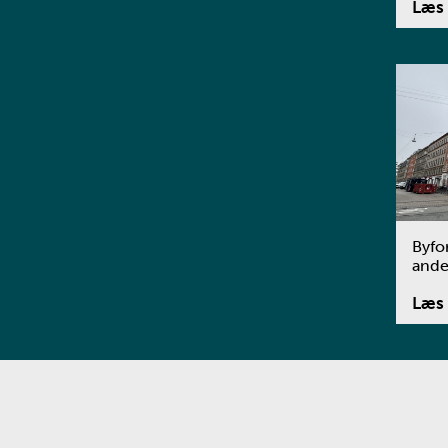
Læs 
Byfo
ande
Læs 