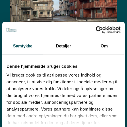
Omfattende facaderenovering
Samtykke
Detaljer
Om
Læs mere om denne titel
Denne hjemmeside bruger cookies
Vi bruger cookies til at tilpasse vores indhold og
annoncer, til at vise dig funktioner til sociale medier og til
at analysere vores trafik. Vi deler også oplysninger om
din brug af vores hjemmeside med vores partnere inden
for sociale medier, annonceringspartnere og
analysepartnere. Vores partnere kan kombinere disse
data med andre oplysninger, du har givet dem, eller som
de har indsamlet fra din brug af deres tjenester.