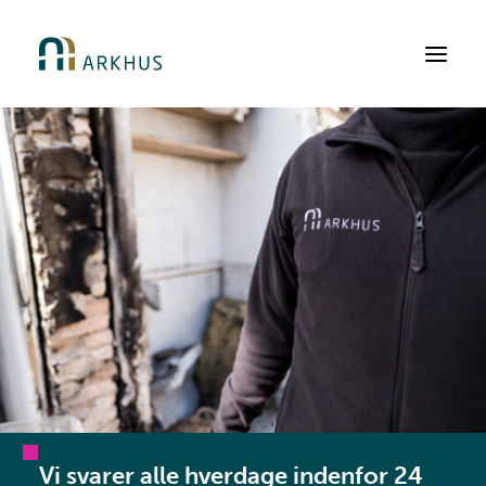
Arbejdsområder
Kundegrupper
Ydelser
Referencer
Om Arkhus
Kontakt
Vi svarer alle hverdage indenfor 24