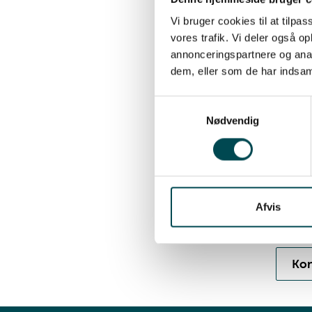
Med ba
bygnin
Vi bruger cookies til at tilpas
vores trafik. Vi deler også 
straks 
annonceringspartnere og anal
indflyt
dem, eller som de har indsaml
kan ar
Samtid
Samtykkevalg
forsik
Nødvendig
løbend
udbuds
saneri
efter 
Afvis
Skal 
Kon