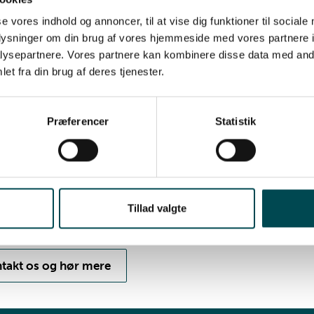
ggrund i vores mange års erfaring med udbedring af
gsskader, kan Arkhus tilbyde at styre og håndtere skadefo
se vores indhold og annoncer, til at vise dig funktioner til sociale
oplysninger om din brug af vores hjemmeside med vores partnere i
efter skaden er sket og helt frem til endelig aflevering og
ysepartnere. Vores partnere kan kombinere disse data med andr
ning. Vi trækker i alle tråde på én gang og sikrer derved, a
et fra din brug af deres tjenester.
bejdes på skaden i ét kontinuerligt forløb uden unødige o
ig med at nedrivning og sanering pågår, søger vi på vegne
ringstager myndighederne om tilladelse til genopbygning 
Præferencer
Statistik
e dialog omkring evt. lovliggørelseskrav. Endvidere udarbe
materiale til genopbygning, mens nedrivning og
ngsarbejde pågår, så genopbygningen kan påbegyndes str
bygningen er saneret.
Tillad valgte
vi også hjælpe dig?
takt os og hør mere