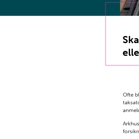
Ska
ell
Ofte b
taksat
anmeld
Arkhus
forsik