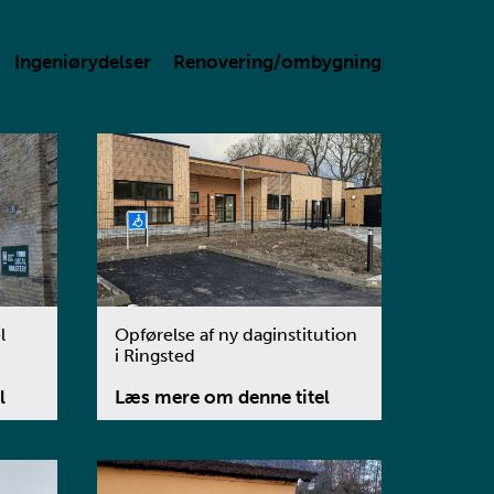
Ingeniørydelser
Renovering/ombygning
l
Opførelse af ny daginstitution
i Ringsted
l
Læs mere om denne titel