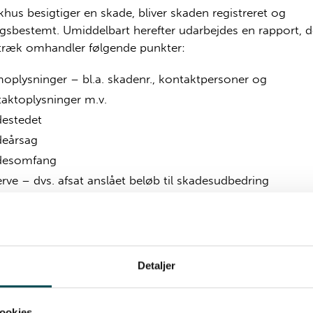
khus besigtiger en skade, bliver skaden registreret og
sbestemt. Umiddelbart herefter udarbejdes en rapport, de
ræk omhandler følgende punkter:
oplysninger – bl.a. skadenr., kontaktpersoner og
aktoplysninger m.v.
destedet
deårsag
desomfang
rve – dvs. afsat anslået beløb til skadesudbedring
ler og evt. særlige forhold
registrering
lbart efter skaden er besigtiget, fremsendes rapporten til
Detaljer
ringsselskabet, hvorefter skadebehandler eller taksator vurd
er efterfølgende skal ske.
ookies