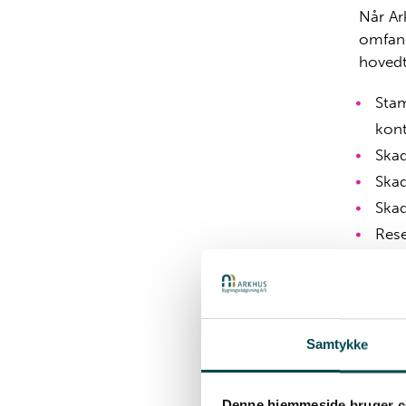
Når Ar
omfang
hovedt
Stam
kont
Ska
Ska
Ska
Rese
Afta
Foto
Umidde
Samtykke
forsik
hvad d
Denne hjemmeside bruger c