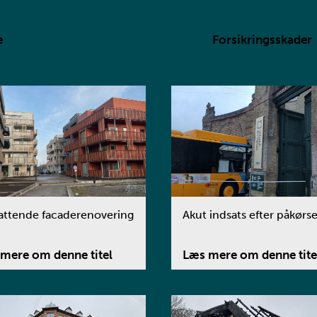
e
Forsikringsskader
ttende facaderenovering
Akut indsats efter påkørse
mere om denne titel
Læs mere om denne tite