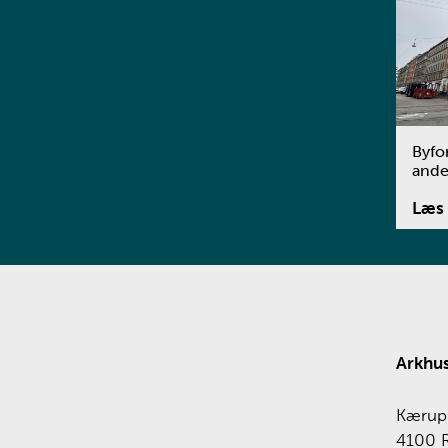
Byfo
ande
Læs 
Arkhus
Kærup 
4100 