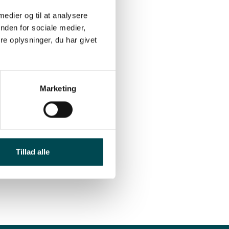
rløbet
 medier og til at analysere
nden for sociale medier,
e oplysninger, du har givet
t der
phold.
 af
og har
Marketing
jder vi
aks
Tillad alle