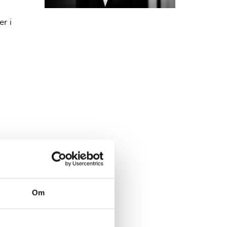
r i
Om
erer,