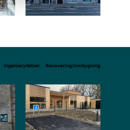
Ingeniørydelser
Renovering/ombygning