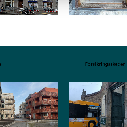
e
Forsikringsskader