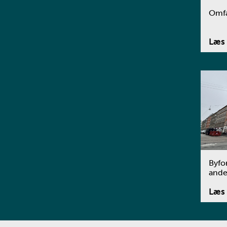
Omfa
Læs 
Byfo
ande
Læs 