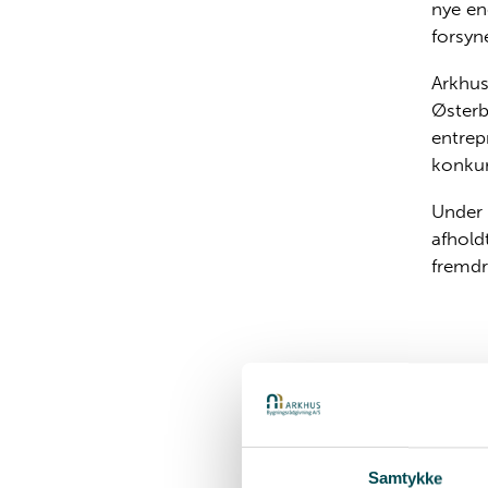
nye en
forsyn
Arkhus
Østerb
entrepr
konkur
Under 
afhold
fremdri
Før
Samtykke