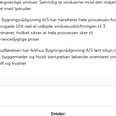
ergivenlige vinduer. Samtidig er vinduerne mod den støjen
et med lydruder.
 Bygningsrådgivning A/S har håndteret hele processen for
rogade 104 ved at udbyde vinduesudskiftningen til 3
enører, hvilket sikrer at hele processen sker til
rencedygtige priser.
udførelsen har Arkhus Bygningsrådgivning A/S ført tilsyn 
t byggemøder og holdt bestyrelsen løbende orienteret o
ft og kvalitet.
Under
Detaljer