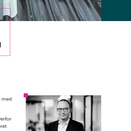
g
4 med
erfor
ret