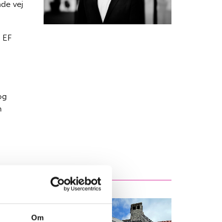
de vej
 EF
og
m
Efter
Om