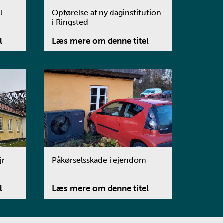
l
Opførelse af ny daginstitution
i Ringsted
l
Læs mere om denne titel
jr
Påkørselsskade i ejendom
l
Læs mere om denne titel