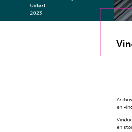
Udført:
2023
Vin
Arkhus
en vin
Vindue
en sto