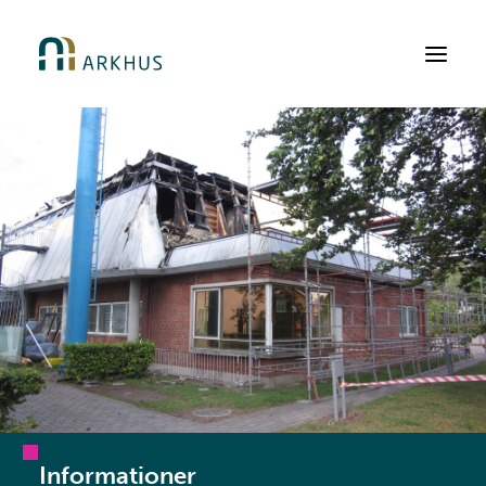
Arbejdsområder
Kundegrupper
Ydelser
Referencer
Om Arkhus
Kontakt
Informationer