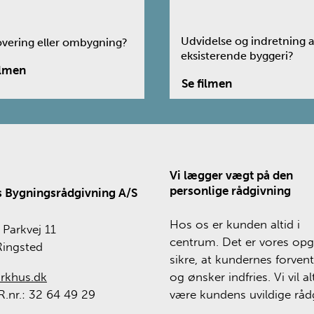
Udvidelse og indretning a
vering eller ombygning?
eksisterende byggeri?
Vi lægger vægt på den
personlige rådgivning
 Bygningsrådgivning A/S
Hos os er kunden altid i
Parkvej 11
centrum. Det er vores opg
Ringsted
sikre, at kundernes forven
rkhus.dk
og ønsker indfries. Vi vil al
.nr.: 32 64 49 29
være kundens uvildige rådg