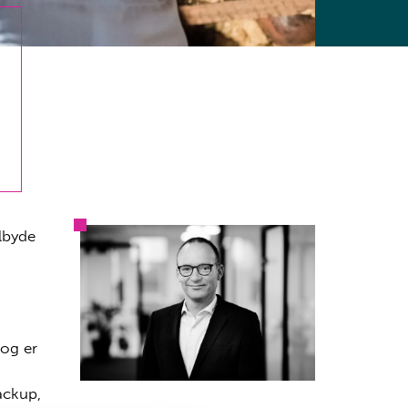
ilbyde
 og er
ackup,