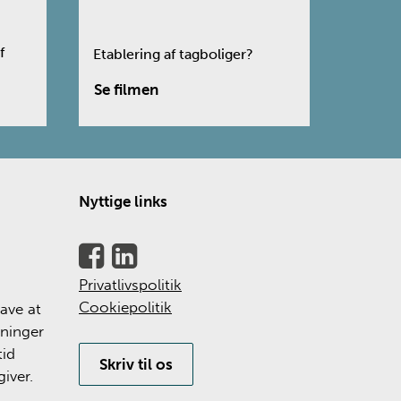
f
Etablering af tagboliger?
Nyttige links
Privatlivspolitik
Cookiepolitik
ave at
tninger
tid
Skriv til os
iver.