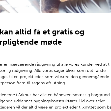
kan altid få et gratis og
rpligtende møde
rer en nærværende rådgivning til alle vores kunder ved at t
sonlig rådgivning. Alle vores sager bliver som det første
aget til en projektleder, som vil være den gennemgående
tperson frem til sagens afslutning.
tlederne i Arkhus har alle en håndværksmæssig baggrund
ølgende uddannet bygningskonstruktører. Ud over selve
tlederen vil der altid være en projektleder tilknyttet som b