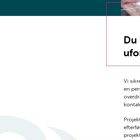
Du 
ufo
Vi sik
en per
overdr
kontak
Projek
efterf
projek