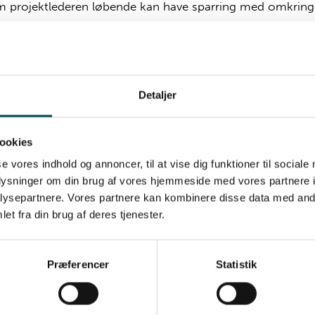
 projektlederen løbende kan have sparring med omkring
 vores medarbejdere
Detaljer
 ved at starte et nyt projekt eller måske er
ktet allerede i gang?
ookies
se vores indhold og annoncer, til at vise dig funktioner til sociale
byder altid et gratis og uforpligtende møde, hvor dine ønske
oplysninger om din brug af vores hjemmeside med vores partnere i
og forventninger bliver afstemt, så vores ydelser skrædders
ysepartnere. Vores partnere kan kombinere disse data med andr
it projekt. Vi giver gerne et specificeret fast tilbud.
et fra din brug af deres tjenester.
et uforpligtende tilbud
Præferencer
Statistik