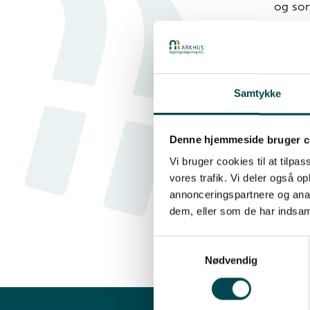
og som
sagen.
Mød
Samtykke
Er du
proje
Denne hjemmeside bruger c
Vi bruger cookies til at tilpas
Vi til
vores trafik. Vi deler også 
behov 
annonceringspartnere og anal
netop d
dem, eller som de har indsaml
Samtykkevalg
Få 
Nødvendig