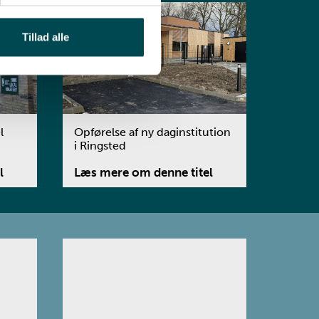
Tillad alle
l
Opførelse af ny daginstitution
i Ringsted
l
Læs mere om denne titel