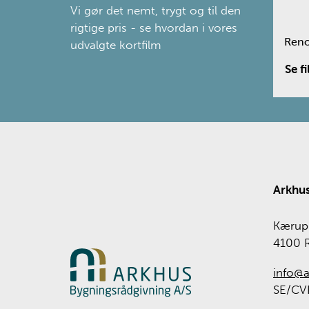
Vi gør det nemt, trygt og til den
rigtige pris - se hvordan i vores
Reno
udvalgte kortfilm
Arkhus
Kærup 
4100 
info@a
SE/CVR